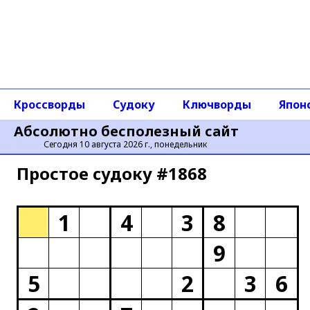
Кроссворды
Судоку
Ключворды
Япон
Абсолютно бесполезный сайт
Сегодня 10 августа 2026 г., понедельник
Простое cудоку #1868
1
4
3
8
9
5
2
3
6