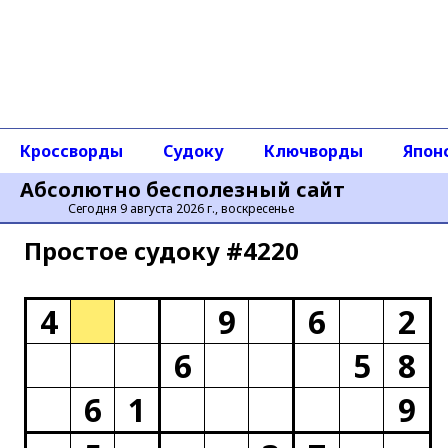
Кроссворды
Судоку
Ключворды
Япон
Абсолютно бесполезный сайт
Сегодня 9 августа 2026 г., воскресенье
Простое cудоку #4220
4
9
6
2
6
5
8
6
1
9