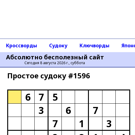
Кроссворды
Судоку
Ключворды
Япон
Абсолютно бесполезный сайт
Сегодня 8 августа 2026 г., суббота
Простое cудоку #1596
6
7
5
3
6
7
7
1
3