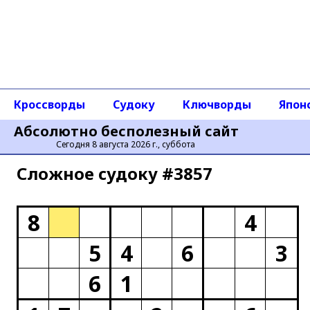
Кроссворды
Судоку
Ключворды
Япон
Абсолютно бесполезный сайт
Сегодня 8 августа 2026 г., суббота
Сложное cудоку #3857
8
4
5
4
6
3
6
1