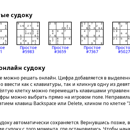
тые судоку
тое
Простое
Простое
Простое
Прост
1
#5983
#3659
#7367
#5027
 онлайн судоку
те можно решать онлайн. Цифра добавляется в выделе
 ввести как с клавиатуры, так и кликнув одну из девя
Жёлтую клетку можно перемещать клавишами управлени
ифры можно выбрать прямо на игровом поле. Неправи
тием клавиш Backspace или Delete, кликом по клетке "
доку автоматически сохраняется. Вернувшись позже, 
 судоку с того момента, где остановились. Чтобы нача