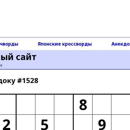
чворды
Японские кроссворды
Анекд
ный сайт
ье
доку #1528
8
2
5
9