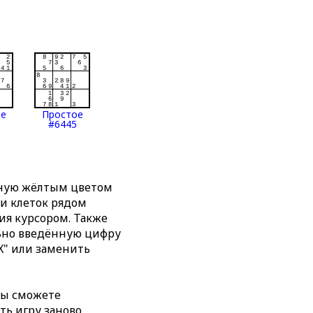
ое
Простое
#6445
нную жёлтым цветом
ти клеток рядом
я курсором. Также
льно введённую цифру
X" или заменить
вы сможете
ть игру заново,