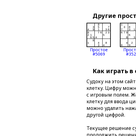
Другие прос
Простое
Прос
#5069
#352
Как играть в
Судоку на этом сай
клетку. Цифру можно
с игровым полем. 
клетку для ввода ц
можно удалить нажа
другой цифрой.
Текущее решение су
продолжить решение