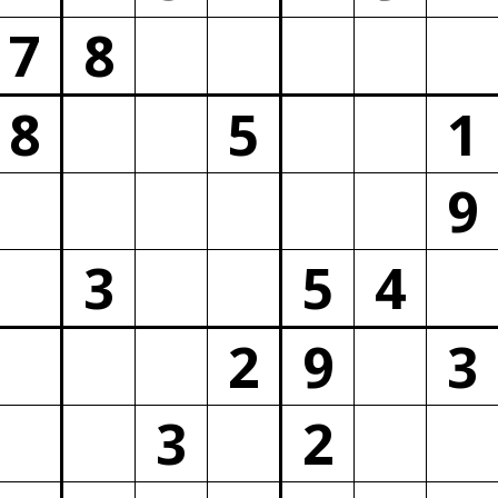
7
8
8
5
1
9
3
5
4
2
9
3
3
2