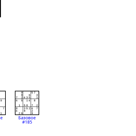
ое
Базовое
#185