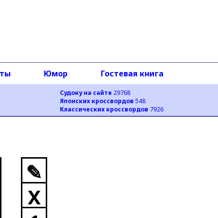
оты
Юмор
Гостевая книга
Судоку на сайте
29768
Японских кроссвордов
548
Классических кроссвордов
7926
✎
X