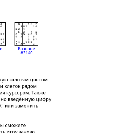
ое
Базовое
#3140
нную жёлтым цветом
ти клеток рядом
я курсором. Также
льно введённую цифру
X" или заменить
вы сможете
ть игру заново,