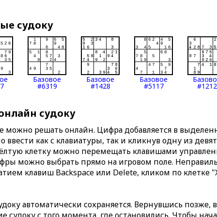
вые судоку
ое
Базовое
Базовое
Базовое
Базов
7
#6319
#1428
#5117
#1212
 онлайн судоку
те можно решать онлайн. Цифра добавляется в выделе
 ввести как с клавиатуры, так и кликнув одну из девя
Жёлтую клетку можно перемещать клавишами управлени
ифры можно выбрать прямо на игровом поле. Неправи
тием клавиш Backspace или Delete, кликом по клетке "
доку автоматически сохраняется. Вернувшись позже, 
 судоку с того момента, где остановились. Чтобы нача