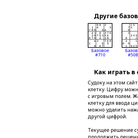
Другие базо
Базовое
Базов
#710
#508
Как играть в
Судоку на этом сай
клетку. Цифру можно
с игровым полем. 
клетку для ввода ц
можно удалить нажа
другой цифрой.
Текущее решение су
продолжить решение