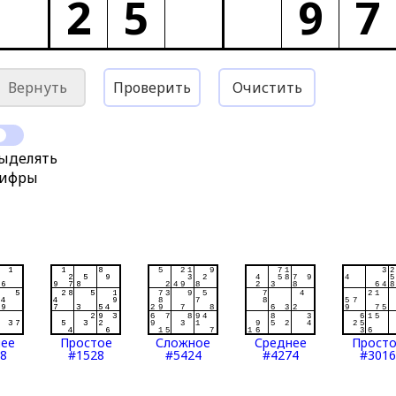
2
5
9
7
Вернуть
Проверить
Очистить
ыделять
ифры
нее
Простое
Сложное
Среднее
Прост
8
#1528
#5424
#4274
#3016