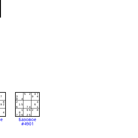
ое
Базовое
#4901