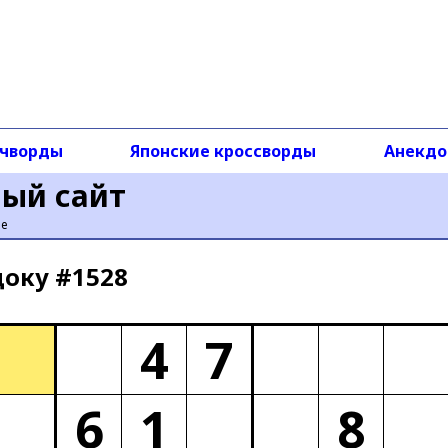
чворды
Японские кроссворды
Анекд
ный сайт
ье
доку #1528
4
7
6
1
8