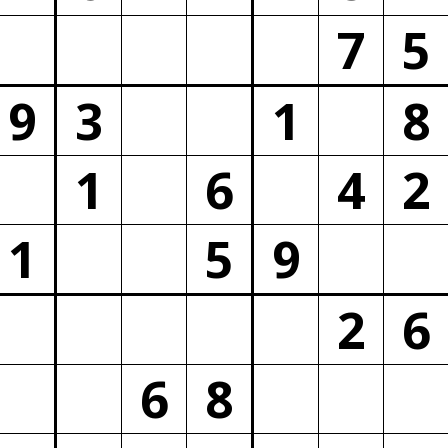
7
5
9
3
1
8
1
6
4
2
1
5
9
2
6
6
8