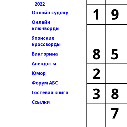
2022
1
9
Онлайн судоку
Онлайн
ключворды
Японские
кроссворды
8
5
Викторина
Анекдоты
2
Юмор
Форум АБС
3
8
Гостевая книга
Ссылки
7