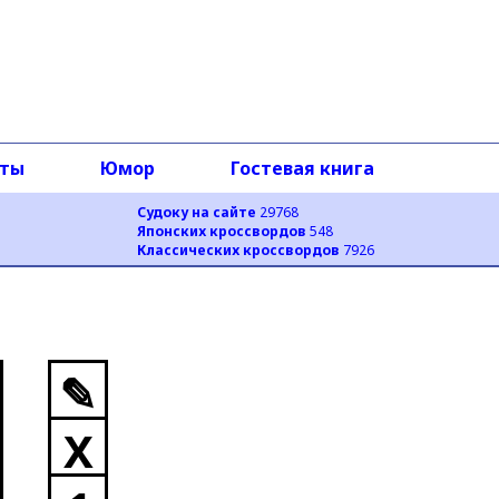
оты
Юмор
Гостевая книга
Судоку на сайте
29768
Японских кроссвордов
548
Классических кроссвордов
7926
✎
X