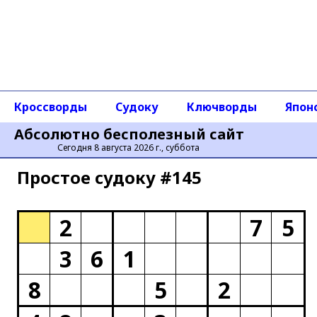
Кроссворды
Судоку
Ключворды
Япон
Абсолютно бесполезный сайт
Сегодня 8 августа 2026 г., суббота
Простое cудоку #145
2
7
5
3
6
1
8
5
2