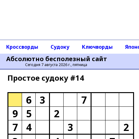
Кроссворды
Судоку
Ключворды
Япон
Абсолютно бесполезный сайт
Сегодня 7 августа 2026 г., пятница
Простое cудоку #14
6
3
7
9
5
2
7
4
3
2