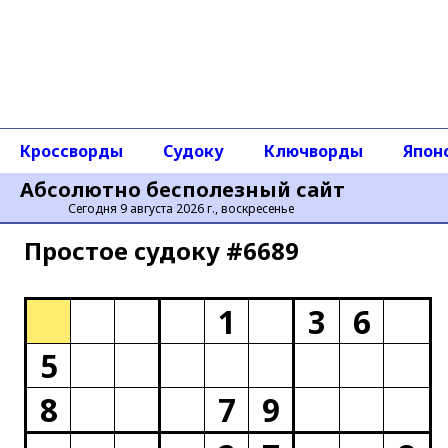
Кроссворды
Судоку
Ключворды
Япон
Абсолютно бесполезный сайт
Сегодня 9 августа 2026 г., воскресенье
Простое cудоку #6689
1
3
6
5
8
7
9