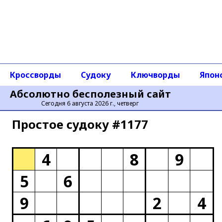
Кроссворды
Судоку
Ключворды
Япон
Абсолютно бесполезный сайт
Сегодня 6 августа 2026 г., четверг
Простое cудоку #1177
4
8
9
5
6
9
2
4