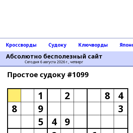
Кроссворды
Судоку
Ключворды
Япон
Абсолютно бесполезный сайт
Сегодня 6 августа 2026 г., четверг
Простое cудоку #1099
1
2
8
4
8
9
3
5
4
9