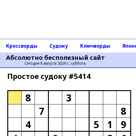
Кроссворды
Судоку
Ключворды
Япон
Абсолютно бесполезный сайт
Сегодня 8 августа 2026 г., суббота
Простое cудоку #5414
8
3
7
8
4
5
1
9