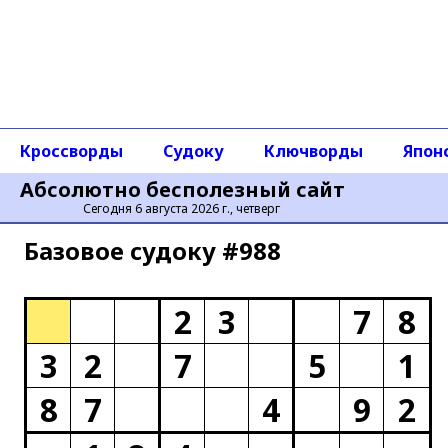
Кроссворды
Судоку
Ключворды
Япон
Абсолютно бесполезный сайт
Сегодня 6 августа 2026 г., четверг
Базовое cудоку #988
2
3
7
8
3
2
7
5
1
8
7
4
9
2