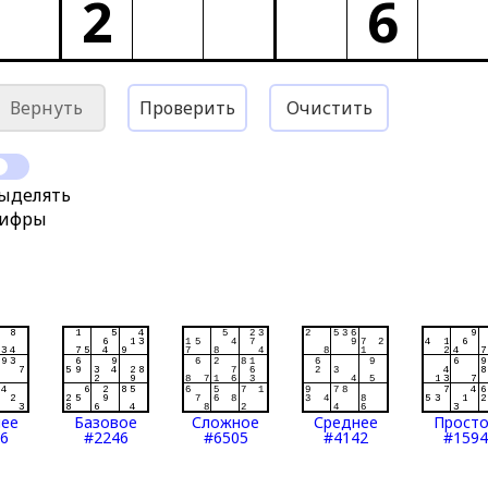
2
6
Вернуть
Проверить
Очистить
ыделять
ифры
нее
Базовое
Сложное
Среднее
Прост
6
#2246
#6505
#4142
#1594