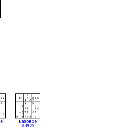
ое
Базовое
#4925