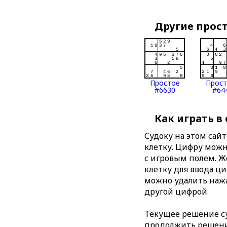
Другие прос
Простое
Прос
#6630
#64
Как играть в
Судоку на этом сай
клетку. Цифру можно
с игровым полем. 
клетку для ввода ц
можно удалить нажа
другой цифрой.
Текущее решение су
продолжить решение