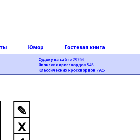
оты
Юмор
Гостевая книга
Судоку на сайте
29764
Японских кроссвордов
548
Классических кроссвордов
7925
✎
X