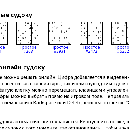
тые судоку
тое
Простое
Простое
Простое
Прост
4
#208
#3931
#2472
#5252
 онлайн судоку
те можно решать онлайн. Цифра добавляется в выделе
 ввести как с клавиатуры, так и кликнув одну из девя
Жёлтую клетку можно перемещать клавишами управлени
ифры можно выбрать прямо на игровом поле. Неправи
тием клавиш Backspace или Delete, кликом по клетке "
доку автоматически сохраняется. Вернувшись позже, 
 судоку с того момента, где остановились. Чтобы нача