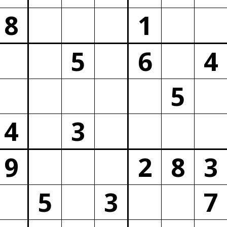
8
1
5
6
4
5
4
3
9
2
8
3
5
3
7