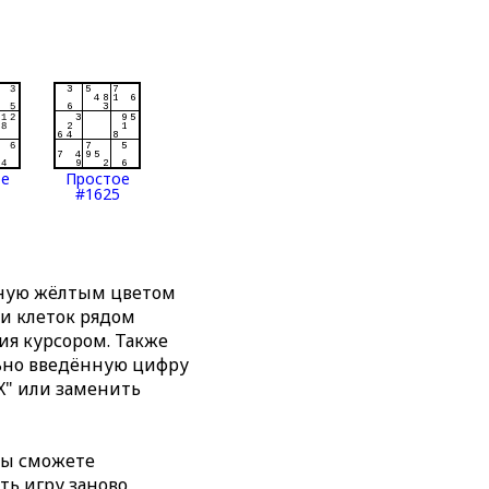
ое
Простое
#1625
нную жёлтым цветом
ти клеток рядом
я курсором. Также
льно введённую цифру
X" или заменить
вы сможете
ть игру заново,