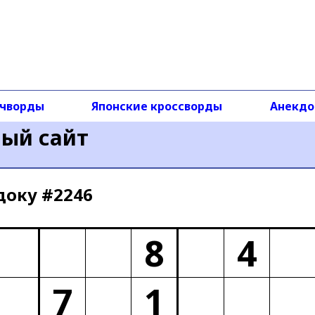
чворды
Японские кроссворды
Анекд
ный сайт
доку #2246
8
4
7
1