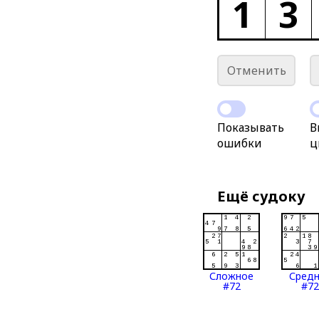
1
3
Отменить
Показывать
В
ошибки
ц
Ещё судоку
Сложное
Сред
#72
#72