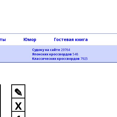
оты
Юмор
Гостевая книга
Судоку на сайте
29764
Японских кроссвордов
548
Классических кроссвордов
7925
✎
X