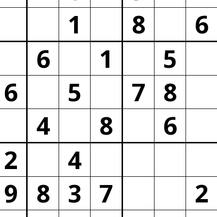
1
8
6
6
1
5
6
5
7
8
4
8
6
2
4
9
8
3
7
2