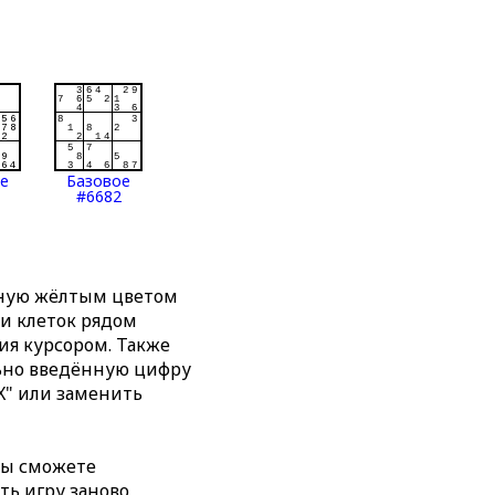
ое
Базовое
#6682
нную жёлтым цветом
ти клеток рядом
я курсором. Также
льно введённую цифру
X" или заменить
вы сможете
ть игру заново,