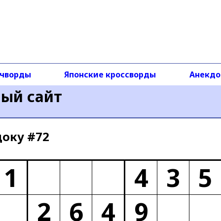
чворды
Японские кроссворды
Анекд
ный сайт
доку #72
1
4
3
5
2
6
4
9