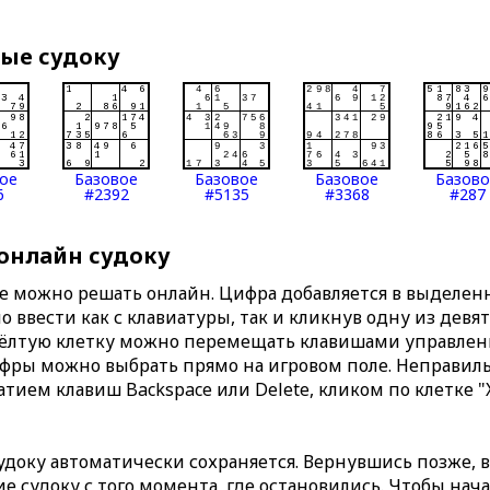
вые судоку
ое
Базовое
Базовое
Базовое
Базов
6
#2392
#5135
#3368
#287
 онлайн судоку
те можно решать онлайн. Цифра добавляется в выделе
 ввести как с клавиатуры, так и кликнув одну из девя
Жёлтую клетку можно перемещать клавишами управлени
ифры можно выбрать прямо на игровом поле. Неправи
тием клавиш Backspace или Delete, кликом по клетке "
доку автоматически сохраняется. Вернувшись позже, 
 судоку с того момента, где остановились. Чтобы нача