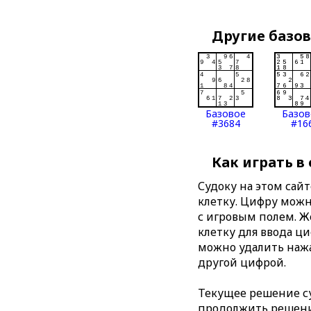
Другие базо
Базовое
Базов
#3684
#16
Как играть в
Судоку на этом сай
клетку. Цифру можно
с игровым полем. 
клетку для ввода ц
можно удалить нажа
другой цифрой.
Текущее решение су
продолжить решение