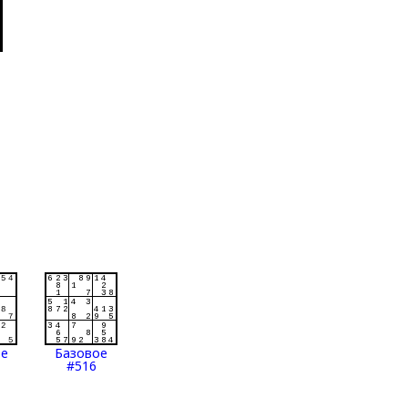
ое
Базовое
#516