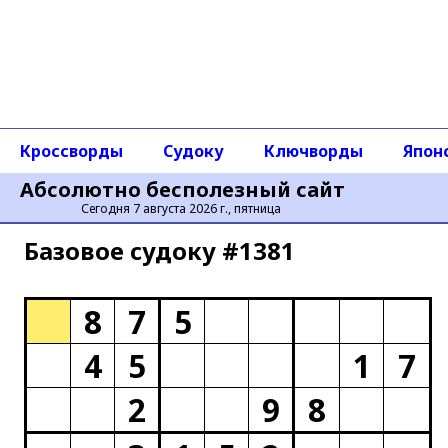
Кроссворды
Судоку
Ключворды
Япон
Абсолютно бесполезный сайт
Сегодня 7 августа 2026 г., пятница
Базовое cудоку #1381
8
7
5
4
5
1
7
2
9
8