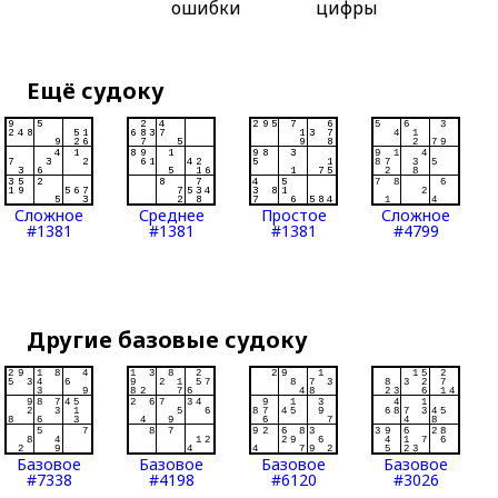
ошибки
цифры
Ещё судоку
Сложное
Среднее
Простое
Сложное
#1381
#1381
#1381
#4799
Другие базовые судоку
Базовое
Базовое
Базовое
Базовое
#7338
#4198
#6120
#3026