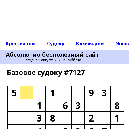
Кроссворды
Судоку
Ключворды
Япон
Абсолютно бесполезный сайт
Сегодня 8 августа 2026 г., суббота
Базовое cудоку #7127
5
1
9
3
1
6
3
8
3
8
2
1