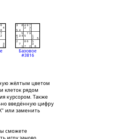
ое
Базовое
#3816
нную жёлтым цветом
ти клеток рядом
я курсором. Также
льно введённую цифру
X" или заменить
вы сможете
ть игру заново,