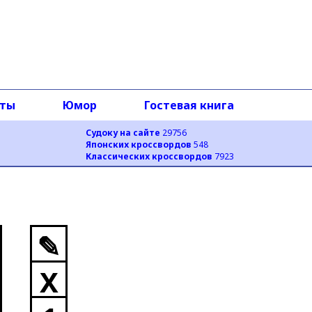
оты
Юмор
Гостевая книга
Судоку на сайте
29756
Японских кроссвордов
548
Классических кроссвордов
7923
✎
X