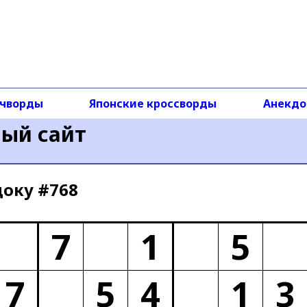
чворды
Японские кроссворды
Анекд
ный сайт
доку #768
7
1
5
7
5
4
1
3