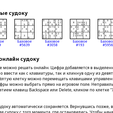
вые судоку
ое
Базовое
Базовое
Базовое
Базов
9
#5639
#3058
#193
#5956
 онлайн судоку
те можно решать онлайн. Цифра добавляется в выделе
 ввести как с клавиатуры, так и кликнув одну из девя
Жёлтую клетку можно перемещать клавишами управлени
ифры можно выбрать прямо на игровом поле. Неправи
тием клавиш Backspace или Delete, кликом по клетке "
доку автоматически сохраняется. Вернувшись позже, 
 судоку с того момента, где остановились. Чтобы нача