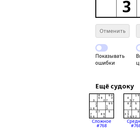
3
Отменить
Показывать
В
ошибки
ц
Ещё судоку
Сложное
Сред
#768
#76