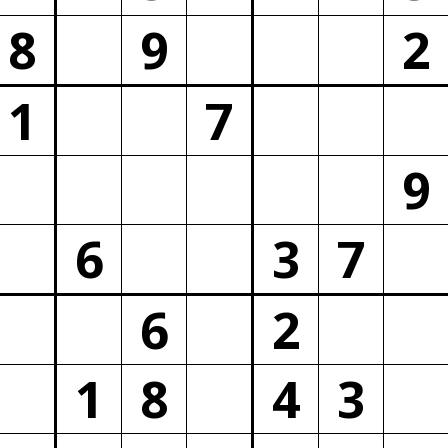
8
9
2
1
7
9
6
3
7
6
2
1
8
4
3