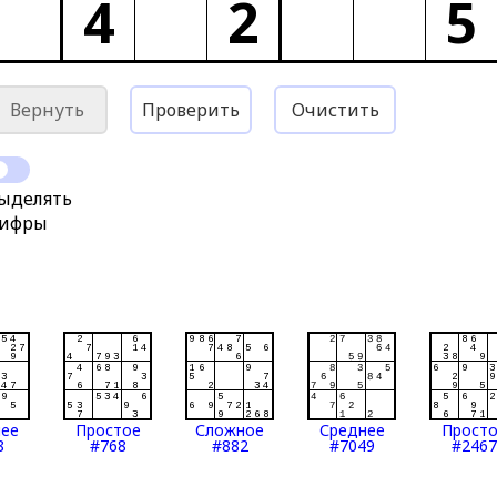
4
2
5
Вернуть
Проверить
Очистить
ыделять
ифры
нее
Простое
Сложное
Среднее
Прост
8
#768
#882
#7049
#2467