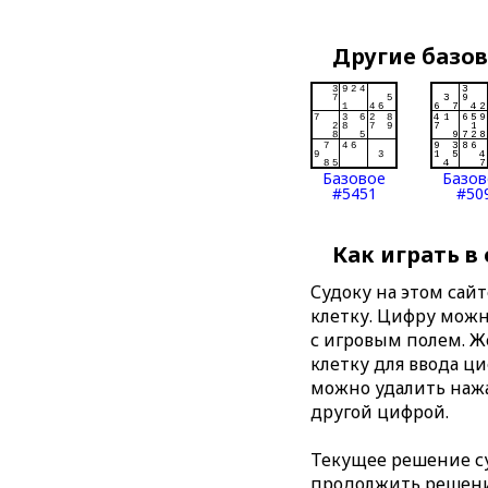
Другие базо
Базовое
Базов
#5451
#50
Как играть в
Судоку на этом сай
клетку. Цифру можно
с игровым полем. 
клетку для ввода ц
можно удалить нажа
другой цифрой.
Текущее решение су
продолжить решение