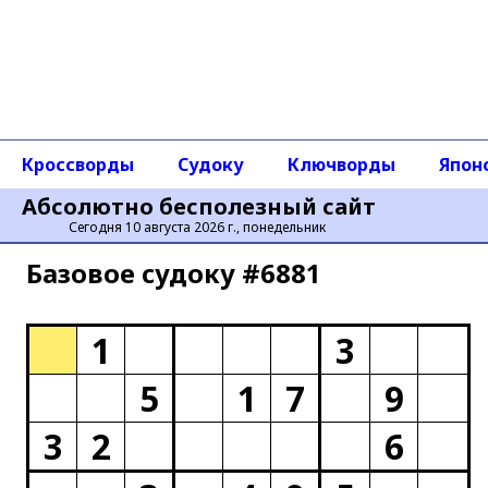
Кроссворды
Судоку
Ключворды
Япон
Абсолютно бесполезный сайт
Сегодня 10 августа 2026 г., понедельник
Базовое cудоку #6881
1
3
5
1
7
9
3
2
6