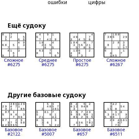
ошибки
цифры
Ещё судоку
Сложное
Среднее
Простое
Сложное
#6275
#6275
#6275
#6267
Другие базовые судоку
Базовое
Базовое
Базовое
Базовое
#2122
#5007
#657
#6511