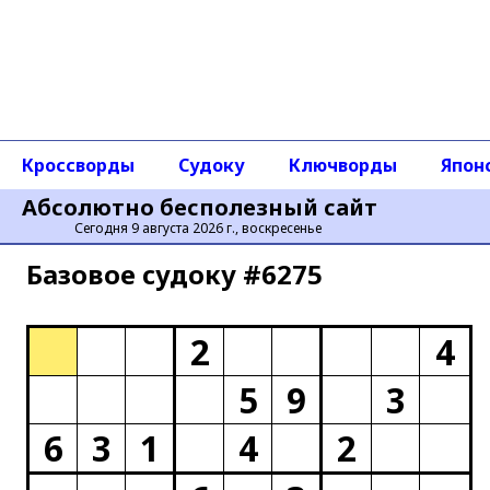
Кроссворды
Судоку
Ключворды
Япон
Абсолютно бесполезный сайт
Сегодня 9 августа 2026 г., воскресенье
Базовое cудоку #6275
2
4
5
9
3
6
3
1
4
2