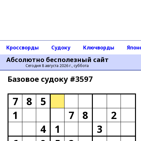
Кроссворды
Судоку
Ключворды
Япон
Абсолютно бесполезный сайт
Сегодня 8 августа 2026 г., суббота
Базовое cудоку #3597
7
8
5
1
7
8
2
4
1
3