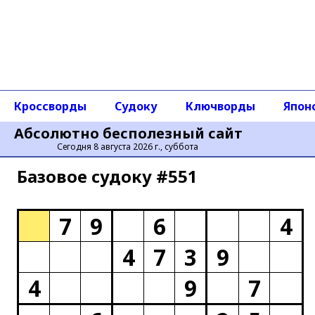
Кроссворды
Судоку
Ключворды
Япон
Абсолютно бесполезный сайт
Сегодня 8 августа 2026 г., суббота
Базовое cудоку #551
7
9
6
4
4
7
3
9
4
9
7