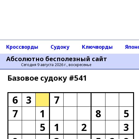
Кроссворды
Судоку
Ключворды
Япон
Абсолютно бесполезный сайт
Сегодня 9 августа 2026 г., воскресенье
Базовое cудоку #541
6
3
7
7
1
8
5
5
1
2
3