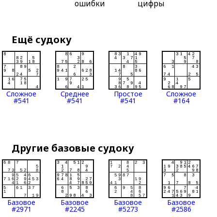
ошибки
цифры
Ещё судоку
Сложное
Среднее
Простое
Сложное
#541
#541
#541
#164
Другие базовые судоку
Базовое
Базовое
Базовое
Базовое
#2971
#2245
#5273
#2586