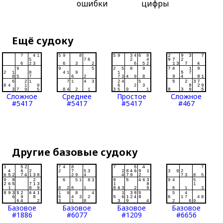
ошибки
цифры
Ещё судоку
Сложное
Среднее
Простое
Сложное
#5417
#5417
#5417
#467
Другие базовые судоку
Базовое
Базовое
Базовое
Базовое
#1886
#6077
#1209
#6656