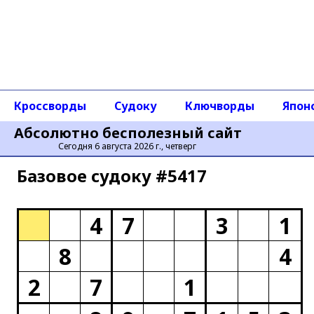
Кроссворды
Судоку
Ключворды
Япон
Абсолютно бесполезный сайт
Сегодня 6 августа 2026 г., четверг
Базовое cудоку #5417
4
7
3
1
8
4
2
7
1