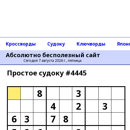
Кроссворды
Судоку
Ключворды
Япон
Абсолютно бесполезный сайт
Сегодня 7 августа 2026 г., пятница
Простое cудоку #4445
8
3
4
2
3
6
3
7
8