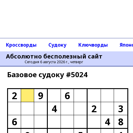
Кроссворды
Судоку
Ключворды
Япон
Абсолютно бесполезный сайт
Сегодня 6 августа 2026 г., четверг
Базовое cудоку #5024
2
9
6
4
2
3
6
4
8