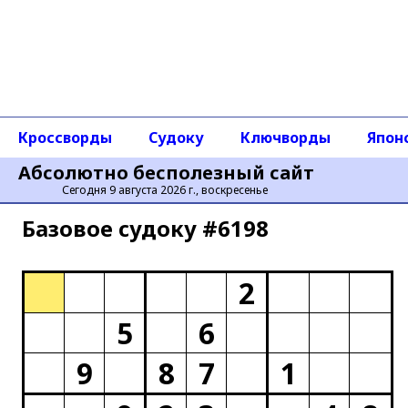
Кроссворды
Судоку
Ключворды
Япон
Абсолютно бесполезный сайт
Сегодня 9 августа 2026 г., воскресенье
Базовое cудоку #6198
2
5
6
9
8
7
1