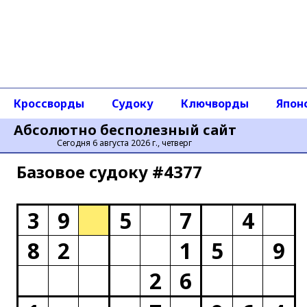
Кроссворды
Судоку
Ключворды
Япон
Абсолютно бесполезный сайт
Сегодня 6 августа 2026 г., четверг
Базовое cудоку #4377
3
9
5
7
4
8
2
1
5
9
2
6