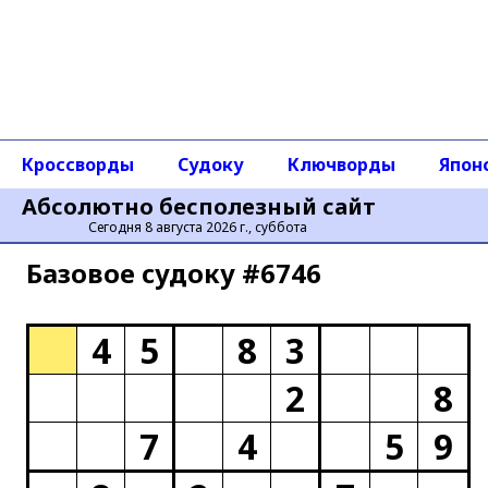
Кроссворды
Судоку
Ключворды
Япон
Абсолютно бесполезный сайт
Сегодня 8 августа 2026 г., суббота
Базовое cудоку #6746
4
5
8
3
2
8
7
4
5
9