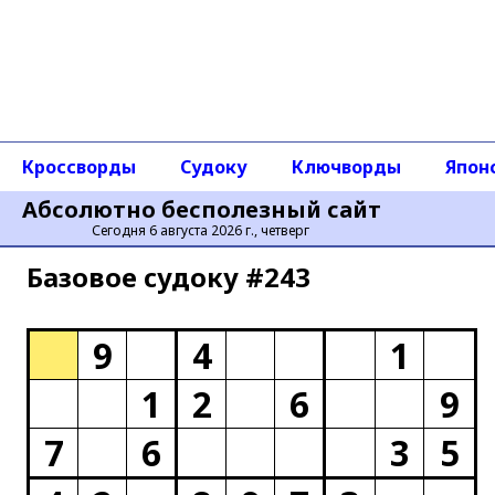
Кроссворды
Судоку
Ключворды
Япон
Абсолютно бесполезный сайт
Сегодня 6 августа 2026 г., четверг
Базовое cудоку #243
9
4
1
1
2
6
9
7
6
3
5