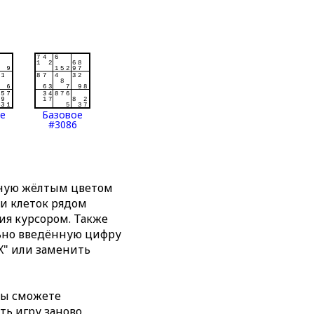
ое
Базовое
#3086
нную жёлтым цветом
ти клеток рядом
я курсором. Также
льно введённую цифру
X" или заменить
вы сможете
ть игру заново,