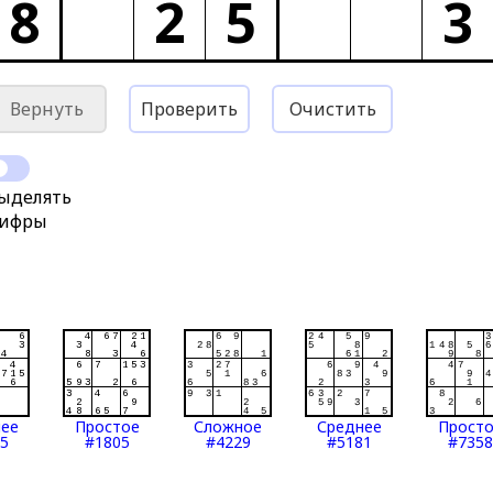
8
2
5
3
Вернуть
Проверить
Очистить
ыделять
ифры
нее
Простое
Сложное
Среднее
Прост
5
#1805
#4229
#5181
#7358