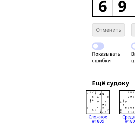
6
9
Отменить
Показывать
В
ошибки
ц
Ещё судоку
Сложное
Сред
#1805
#180