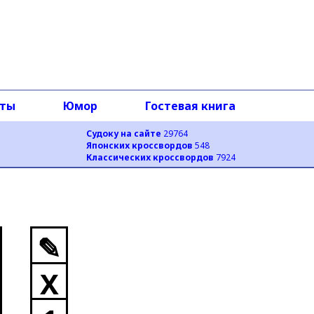
оты
Юмор
Гостевая книга
Судоку на сайте
29764
Японских кроссвордов
548
Классических кроссвордов
7924
✎
X