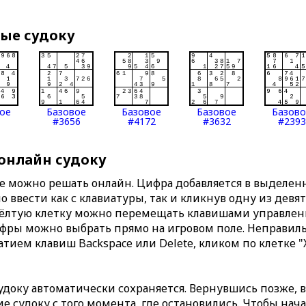
вые судоку
ое
Базовое
Базовое
Базовое
Базов
#3656
#4172
#3632
#2393
 онлайн судоку
те можно решать онлайн. Цифра добавляется в выделе
 ввести как с клавиатуры, так и кликнув одну из девя
Жёлтую клетку можно перемещать клавишами управлени
ифры можно выбрать прямо на игровом поле. Неправи
тием клавиш Backspace или Delete, кликом по клетке "
доку автоматически сохраняется. Вернувшись позже, 
 судоку с того момента, где остановились. Чтобы нача