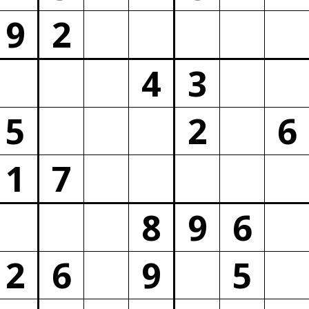
9
2
4
3
5
2
6
1
7
8
9
6
2
6
9
5