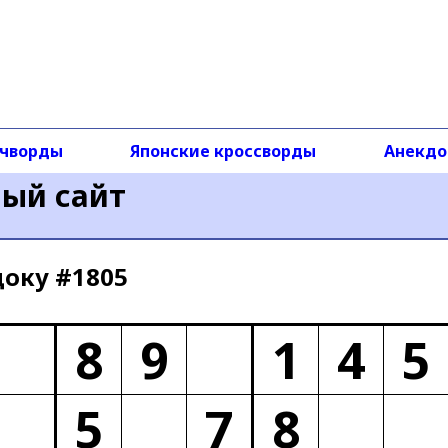
чворды
Японские кроссворды
Анекд
ный сайт
доку #1805
8
9
1
4
5
5
7
8