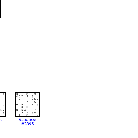
ое
Базовое
#2895