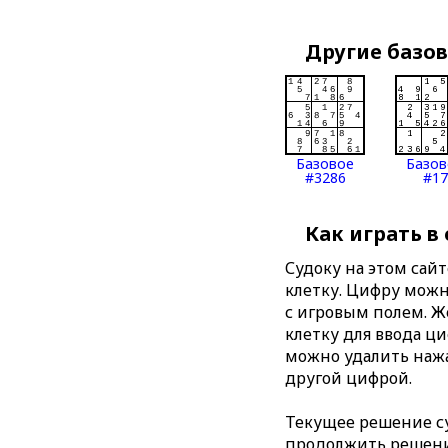
Другие базо
Базовое
Базов
#3286
#17
Как играть в
Судоку на этом сай
клетку. Цифру можно
с игровым полем. 
клетку для ввода ц
можно удалить нажа
другой цифрой.
Текущее решение су
продолжить решение