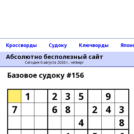
Кроссворды
Судоку
Ключворды
Япон
Абсолютно бесполезный сайт
Сегодня 6 августа 2026 г., четверг
Базовое cудоку #156
1
2
3
5
9
7
6
8
2
4
3
4
8