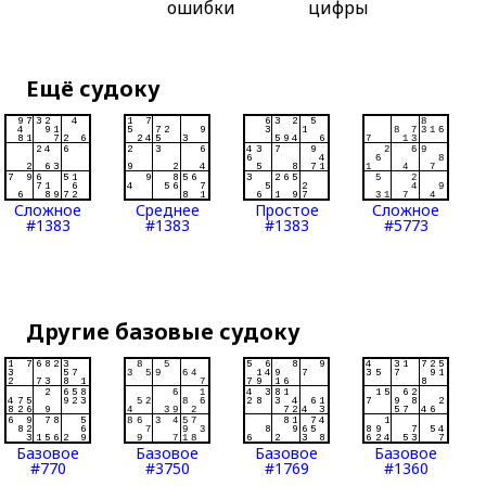
ошибки
цифры
Ещё судоку
Сложное
Среднее
Простое
Сложное
#1383
#1383
#1383
#5773
Другие базовые судоку
Базовое
Базовое
Базовое
Базовое
#770
#3750
#1769
#1360