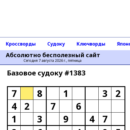
Кроссворды
Судоку
Ключворды
Япон
Абсолютно бесполезный сайт
Сегодня 7 августа 2026 г., пятница
Базовое cудоку #1383
7
8
1
3
2
4
2
7
6
1
3
9
4
7