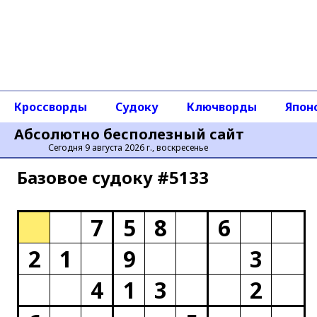
Кроссворды
Судоку
Ключворды
Япон
Абсолютно бесполезный сайт
Сегодня 9 августа 2026 г., воскресенье
Базовое cудоку #5133
7
5
8
6
2
1
9
3
4
1
3
2