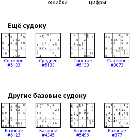
ошибки
цифры
Ещё судоку
Сложное
Среднее
Простое
Сложное
#5133
#5133
#5133
#3073
Другие базовые судоку
Базовое
Базовое
Базовое
Базовое
#6123
#4345
#5496
#377