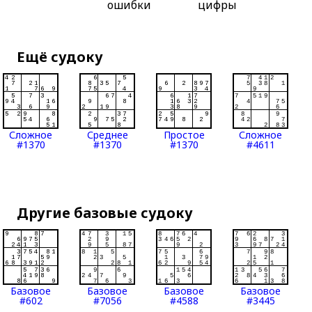
ошибки
цифры
Ещё судоку
Сложное
Среднее
Простое
Сложное
#1370
#1370
#1370
#4611
Другие базовые судоку
Базовое
Базовое
Базовое
Базовое
#602
#7056
#4588
#3445