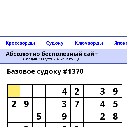
Кроссворды
Судоку
Ключворды
Япон
Абсолютно бесполезный сайт
Сегодня 7 августа 2026 г., пятница
Базовое cудоку #1370
4
2
3
9
2
9
3
7
4
5
5
9
2
8