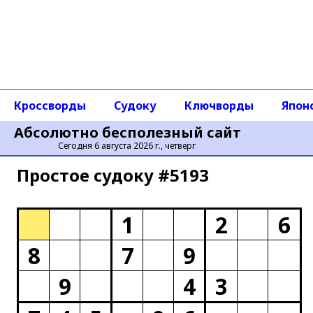
Кроссворды
Судоку
Ключворды
Япон
Абсолютно бесполезный сайт
Сегодня 6 августа 2026 г., четверг
Простое cудоку #5193
1
2
6
8
7
9
9
4
3