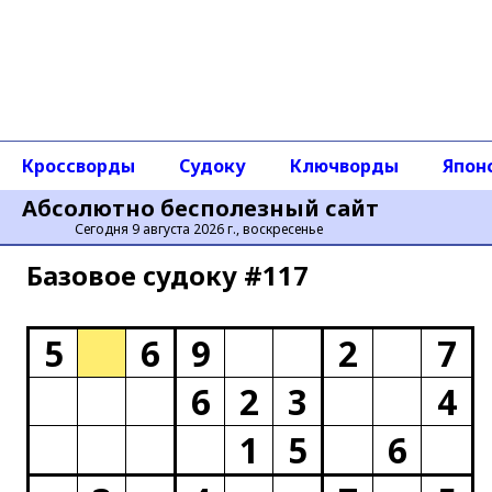
Кроссворды
Судоку
Ключворды
Япон
Абсолютно бесполезный сайт
Сегодня 9 августа 2026 г., воскресенье
Базовое cудоку #117
5
6
9
2
7
6
2
3
4
1
5
6