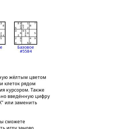
ое
Базовое
#5584
нную жёлтым цветом
ти клеток рядом
я курсором. Также
льно введённую цифру
X" или заменить
вы сможете
ть игру заново,