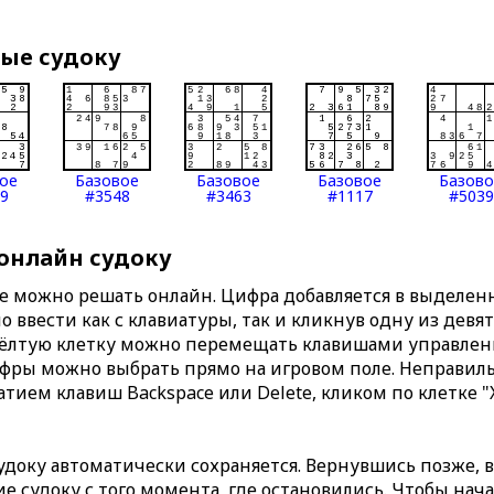
вые судоку
ое
Базовое
Базовое
Базовое
Базов
9
#3548
#3463
#1117
#5039
 онлайн судоку
те можно решать онлайн. Цифра добавляется в выделе
 ввести как с клавиатуры, так и кликнув одну из девя
Жёлтую клетку можно перемещать клавишами управлени
ифры можно выбрать прямо на игровом поле. Неправи
тием клавиш Backspace или Delete, кликом по клетке "
доку автоматически сохраняется. Вернувшись позже, 
 судоку с того момента, где остановились. Чтобы нача