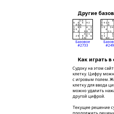
Другие базо
Базовое
Базов
#2733
#249
Как играть в
Судоку на этом сай
клетку. Цифру можно
с игровым полем. 
клетку для ввода ц
можно удалить нажа
другой цифрой.
Текущее решение су
продолжить решение