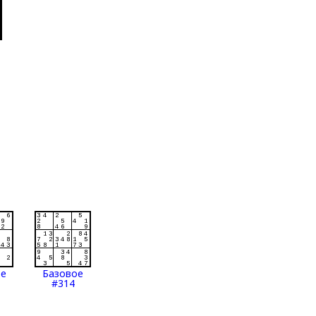
ое
Базовое
#314