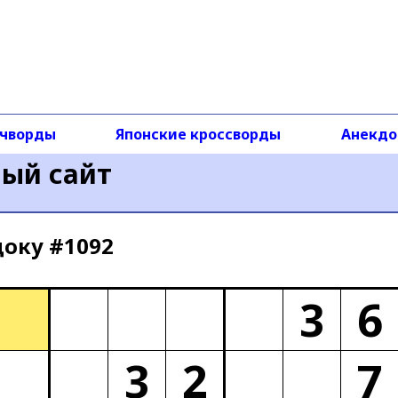
чворды
Японские кроссворды
Анекд
ный сайт
доку #1092
3
6
3
2
7