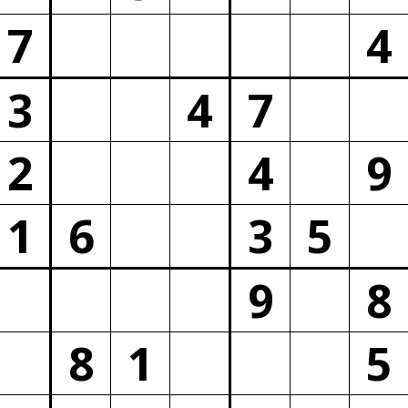
7
4
3
4
7
2
4
9
1
6
3
5
9
8
8
1
5