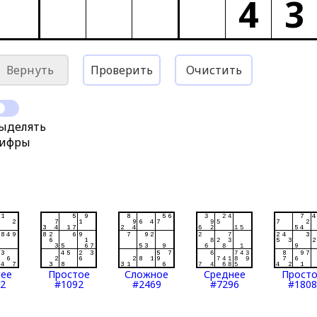
4
3
Вернуть
Проверить
Очистить
ыделять
ифры
нее
Простое
Сложное
Среднее
Прост
2
#1092
#2469
#7296
#1808