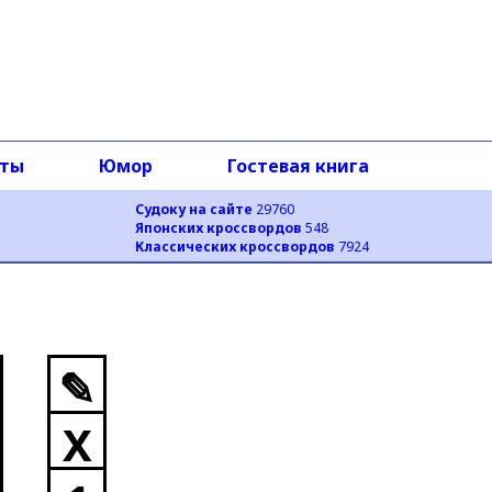
оты
Юмор
Гостевая книга
Судоку на сайте
29760
Японских кроссвордов
548
Классических кроссвордов
7924
✎
X