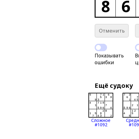
8
6
Отменить
Показывать
В
ошибки
ц
Ещё судоку
Сложное
Сред
#1092
#109