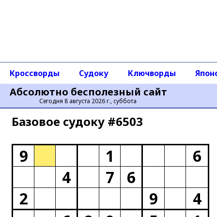
Кроссворды
Судоку
Ключворды
Япон
Абсолютно бесполезный сайт
Сегодня 8 августа 2026 г., суббота
Базовое cудоку #6503
9
1
6
4
7
6
2
9
4