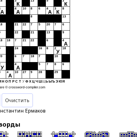
18
3
13
5
3
К
К
4
4
10
8
6
4
3
8
А
А
А
К
8
13
18
21
22
7
5
20
7
6
9
22
21
13
9
18
18
7
21
22
6
4
А
9
24
16
8
2
18
У
20
6
7
18
7
10
2
4
5
7
8
6
У
А
8
4
10
27
9
28
29
А
М
Н
О
П
Р
С
Т
У
Ф
Х
Ц
Ч
Ш
Щ
Ь
Ы
Ъ
Э
Ю
Я
are ©
crossword-compiler.com
Очистить
онстантин Ермаков
чворды