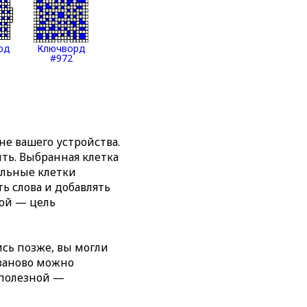
рд
Ключворд
#972
е вашего устройства.
ть. Выбранная клетка
альные клетки
ь слова и добавлять
ной — цель
сь позже, вы могли
 заново можно
 полезной —