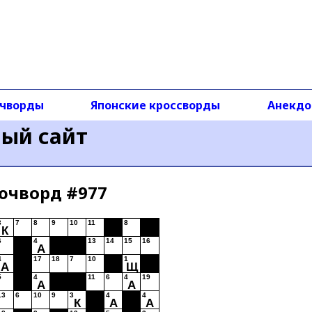
чворды
Японские кроссворды
Анекд
ный сайт
ючворд #977
3
7
8
9
10
11
8
К
6
4
13
14
15
16
А
4
17
18
7
10
1
А
Щ
5
4
11
6
4
19
А
А
13
6
10
9
3
4
4
К
А
А