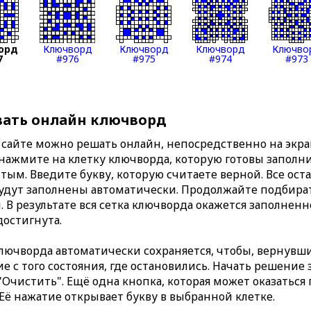
орд
Ключворд
Ключворд
Ключворд
Ключво
7
#976
#975
#974
#973
вать онлайн ключворд
сайте можно решать онлайн, непосредственно на экран
 нажмите на клетку ключворда, которую готовы заполни
тым. Введите букву, которую считаете верной. Все ост
удут заполнены автоматически. Продолжайте подбират
. В результате вся сетка ключворда окажется заполнен
достигнута.
ючворда автоматически сохраняется, чтобы, вернувши
 с того состояния, где остановились. Начать решение
Очистить". Ещё одна кнопка, которая может оказаться
 Её нажатие открывает букву в выбранной клетке.