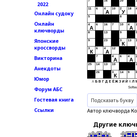
7
16
20
2022
11
6
4
10
2
18
А
У
Онлайн судоку
5
8
Онлайн
4
6
16
7
10
4
А
А
ключворды
8
13
9
Японские
9
23
3
13
К
кроссворды
3
6
4
12
К
А
7
4
6
4
Викторина
А
А
25
14
13
10
Анекдоты
26
3
14
9
К
Юмор
А
Б
В
Г
Д
Е
Ё
Ж
З
И
Й
К
Л
Softw
Форум АБС
Гостевая книга
Подсказать букву
Ссылки
Автор ключворда К
Другие клю