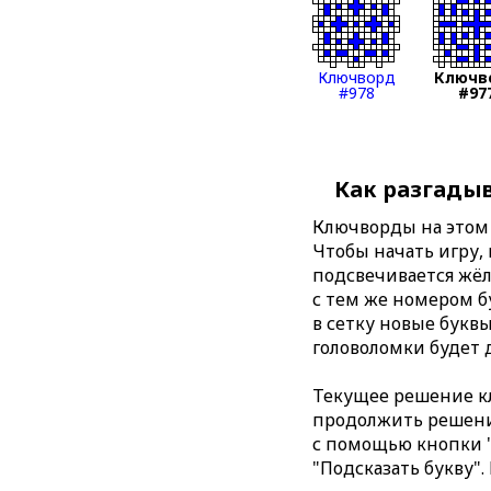
Ключворд
Ключв
#978
#97
Как разгады
Ключворды на этом 
Чтобы начать игру,
подсвечивается жёл
с тем же номером б
в сетку новые буквы
головоломки будет 
Текущее решение кл
продолжить решение
с помощью кнопки "
"Подсказать букву".