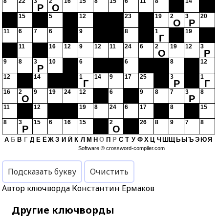
8
22
3
2
16
15
8
15
6
11
8
14
Р
О
15
5
12
23
19
2
3
20
О
Р
11
6
7
6
9
8
1
19
Г
11
16
12
9
12
11
24
6
2
19
12
3
О
Р
9
8
3
10
6
6
8
12
Р
12
14
1
14
9
17
25
3
1
Г
Р
Г
16
2
9
19
24
12
6
9
8
7
3
8
О
Р
11
12
19
8
24
6
17
8
15
8
3
15
6
16
15
2
26
8
9
7
8
Р
О
А
Б
В
Г
Д
Е
Ё
Ж
З
И
Й
К
Л
М
Н
О
П
Р
С
Т
У
Ф
Х
Ц
Ч
Ш
Щ
Ь
Ы
Ъ
Э
Ю
Я
Software ©
crossword-compiler.com
Подсказать букву
Очистить
Автор ключворда Константин Ермаков
Другие ключворды