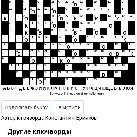
8
6
6
15
6
22
2
11
19
11
6
О
18
11
2
16
10
2
6
17
10
6
7
6
5
О
О
1
12
16
2
10
18
2
22
1
12
1
13
1
12
24
К
О
О
К
К
К
7
1
11
19
10
2
10
16
19
8
8
2
8
К
О
О
12
1
3
8
11
6
3
6
2
8
2
К
В
В
О
О
18
19
10
2
11
17
14
17
2
21
11
15
6
11
1
6
О
О
К
17
19
19
6
13
13
2
11
8
12
2
19
11
О
О
10
12
3
12
25
12
21
6
2
7
19
18
2
3
19
1
В
О
О
В
К
6
19
2
16
12
1
2
8
12
16
12
19
6
О
К
О
14
11
19
16
10
12
14
12
16
8
19
11
16
20
26
13
6
22
19
16
19
27
3
13
В
23
11
2
8
10
6
23
6
8
О
А
Б
В
Г
Д
Е
Ё
Ж
З
И
Й
К
Л
М
Н
О
П
Р
С
Т
У
Ф
Х
Ц
Ч
Ш
Щ
Ь
Ы
Ъ
Э
Ю
Я
Software ©
crossword-compiler.com
Подсказать букву
Очистить
Автор ключворда Константин Ермаков
Другие ключворды