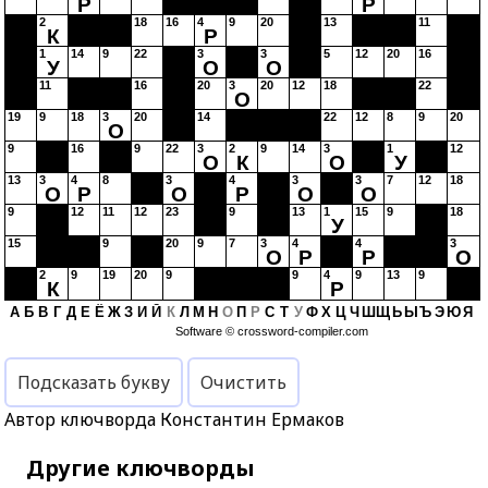
Р
Р
2
18
16
4
9
20
13
11
К
Р
1
14
9
22
3
3
5
12
20
16
У
О
О
11
16
20
3
20
12
18
22
О
19
9
18
3
20
14
22
12
8
9
20
О
9
16
9
22
3
2
9
14
3
1
12
О
К
О
У
13
3
4
8
3
4
3
3
7
12
18
О
Р
О
Р
О
О
9
12
11
12
23
9
13
1
15
9
18
У
15
9
20
9
7
3
4
4
3
О
Р
Р
О
2
9
19
20
9
9
4
9
13
9
К
Р
А
Б
В
Г
Д
Е
Ё
Ж
З
И
Й
К
Л
М
Н
О
П
Р
С
Т
У
Ф
Х
Ц
Ч
Ш
Щ
Ь
Ы
Ъ
Э
Ю
Я
Software ©
crossword-compiler.com
Подсказать букву
Очистить
Автор ключворда Константин Ермаков
Другие ключворды