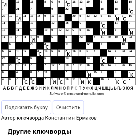
1
16
15
8
6
9
3
16
13
10
9
13
15
И
С
7
21
7
9
22
16
15
18
3
С
20
10
1
11
16
15
9
17
11
20
9
13
12
9
14
1
3
16
И
И
С
11
14
13
12
15
6
3
11
6
С
13
11
6
10
9
12
13
6
9
14
1
7
1
И
И
14
12
7
11
1
9
6
9
23
7
11
20
10
1
23
И
И
5
23
3
11
12
7
18
С
5
4
13
17
3
16
6
5
2
16
5
6
7
14
7
23
24
С
К
25
3
6
6
13
13
3
4
9
С
С
9
20
13
14
7
7
12
7
18
7
11
16
15
14
6
26
15
6
4
8
7
11
7
1
15
7
9
2
И
К
4
6
7
3
3
7
1
3
16
11
1
2
16
7
2
3
7
С
С
И
С
И
К
К
С
А
Б
В
Г
Д
Е
Ё
Ж
З
И
Й
К
Л
М
Н
О
П
Р
С
Т
У
Ф
Х
Ц
Ч
Ш
Щ
Ь
Ы
Ъ
Э
Ю
Я
Software ©
crossword-compiler.com
Подсказать букву
Очистить
Автор ключворда Константин Ермаков
Другие ключворды