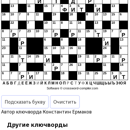
И
Т
Д
Р
13
11
15
7
4
3
5
3
13
Ф
И
Т
И
16
10
7
8
11
19
18
8
10
13
15
6
22
7
10
11
8
11
16
13
10
8
2
7
23
10
13
2
2
11
15
5
19
7
2
Р
Р
Р
Т
Р
11
2
6
8
18
3
13
Р
И
23
11
15
10
13
16
11
24
6
8
11
5
14
25
3
6
19
11
2
19
11
2
Т
И
Р
Р
11
7
6
2
7
26
13
11
14
Р
6
7
2
3
17
11
18
15
11
25
25
3
5
Р
И
И
Т
А
Б
В
Г
Д
Е
Ё
Ж
З
И
Й
К
Л
М
Н
О
П
Р
С
Т
У
Ф
Х
Ц
Ч
Ш
Щ
Ь
Ы
Ъ
Э
Ю
Я
Software ©
crossword-compiler.com
Подсказать букву
Очистить
Автор ключворда Константин Ермаков
Другие ключворды