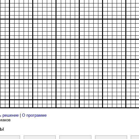
ь решение
|
О программе
рмаков
ды