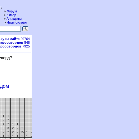
:
>
Форум
>
Юмор
>
Анекдоты
>
Игры онлайн
ку на сайте
29764
 кроссвордов
548
кроссвордов
7925
сворд?
рдом
1
1
1
2
2
2
2
4
2
1
1
1
3
3
2
2
1
2
2
2
2
2
15
1
2
1
1
1
1
1
1
1
2
22