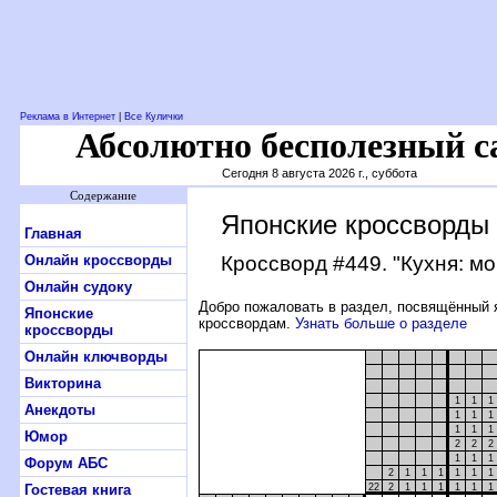
Реклама в Интернет
|
Все Кулички
Абсолютно бесполезный с
Сегодня 8 августа 2026 г., суббота
Содержание
Японские кроссворды
Главная
Онлайн кроссворды
Кроссворд #449
. "Кухня: м
Онлайн судоку
Добро пожаловать в раздел, посвящённый 
Японские
кроссвордам.
Узнать больше о разделе
кроссворды
Онлайн ключворды
Викторина
1
1
1
Анекдоты
1
1
1
1
1
1
Юмор
2
2
2
1
1
1
Форум АБС
2
1
1
1
1
1
1
Гостевая книга
22
2
1
1
1
1
1
1