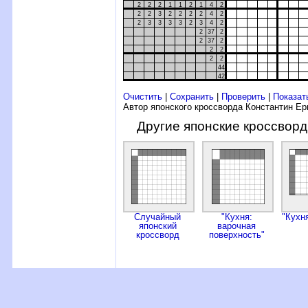
2
2
2
1
1
2
1
4
2
2
2
3
2
2
2
2
4
2
2
3
3
3
3
2
3
4
2
2
37
2
2
37
2
2
2
2
2
44
42
Очистить
|
Сохранить
|
Проверить
|
Показат
Автор японского кроссворда Константин Е
Другие японские кроссвор
Случайный
"Кухня:
"Кухн
японский
варочная
кроссворд
поверхность"