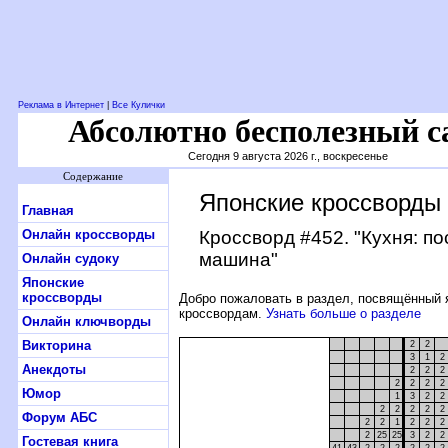
Реклама в Интернет
|
Все Кулички
Абсолютно бесполезный с
Сегодня 9 августа 2026 г., воскресенье
Содержание
Японские кроссворды
Главная
Онлайн кроссворды
Кроссворд #452
. "Кухня: п
машина"
Онлайн судоку
Японские
кроссворды
Добро пожаловать в раздел, посвящённый 
кроссвордам.
Узнать больше о разделе
Онлайн ключворды
Викторина
2
2
3
1
2
Анекдоты
2
2
2
2
2
2
2
Юмор
1
3
2
2
2
2
2
2
2
Форум АБС
2
2
1
2
2
2
2
25
25
3
2
2
Гостевая книга