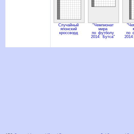
Случайный
"Чемпионат
"Че
японский
мира
кроссворд
по футболу
по 
2014: Бутса"
2014