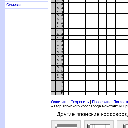
6
3
4
Ссылки
5
1
4
5
4
4
4
5
4
5
19
5
19
4
18
4
18
4
4
4
4
4
4
4
4
4
4
5
5
5
4
5
5
4
4
5
5
5
5
6
6
7
7
19
17
13
11
Очистить
|
Сохранить
|
Проверить
|
Показат
Автор японского кроссворда Константин Е
Другие японские кроссвор