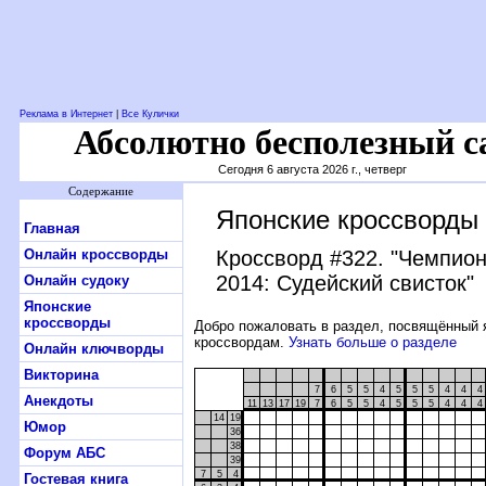
Реклама в Интернет
|
Все Кулички
Абсолютно бесполезный с
Сегодня 6 августа 2026 г., четверг
Содержание
Японские кроссворды
Главная
Онлайн кроссворды
Кроссворд #322
. "Чемпио
2014: Судейский свисток"
Онлайн судоку
Японские
кроссворды
Добро пожаловать в раздел, посвящённый 
кроссвордам.
Узнать больше о разделе
Онлайн ключворды
Викторина
7
6
5
5
4
5
5
5
4
4
4
Анекдоты
11
13
17
19
7
6
5
5
4
5
5
5
4
4
4
14
19
Юмор
36
38
Форум АБС
39
7
5
4
Гостевая книга