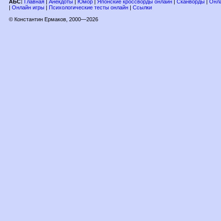
АБС:
Главная
|
Анекдоты
|
Юмор
|
Японские кроссворды онлайн
|
Сканворды
|
Онла
|
Онлайн игры
|
Психологические тесты онлайн
|
Ссылки
© Константин Ермаков, 2000—2026