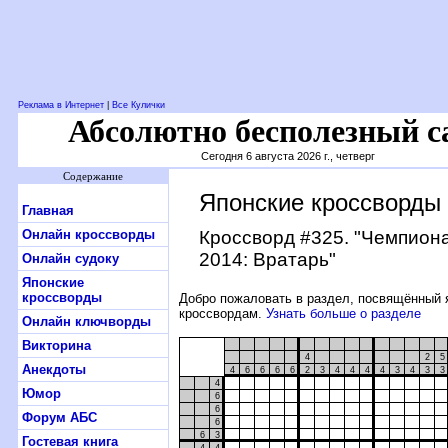
Реклама в Интернет
|
Все Кулички
Абсолютно бесполезный с
Сегодня 6 августа 2026 г., четверг
Содержание
Японские кроссворды
Главная
Онлайн кроссворды
Кроссворд #325
. "Чемпион
2014: Вратарь"
Онлайн судоку
Японские
кроссворды
Добро пожаловать в раздел, посвящённый 
кроссвордам.
Узнать больше о разделе
Онлайн ключворды
Викторина
4
2
5
Анекдоты
4
6
6
6
6
2
3
4
4
4
4
3
4
3
3
4
Юмор
6
6
Форум АБС
6
6
3
Гостевая книга