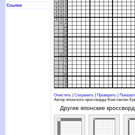
4
4
3
3
4
Ссылки
4
5
3
4
5
4
4
4
5
5
3
4
5
4
14
13
13
12
15
18
25
6
13
7
6
7
6
7
10
11
9
5
Очистить
|
Сохранить
|
Проверить
|
Показат
Автор японского кроссворда Константин Е
Другие японские кроссвор