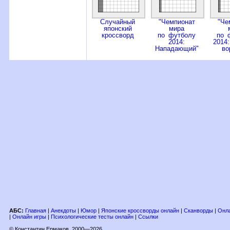
Случайный
"Чемпионат
"Че
японский
мира
кроссворд
по футболу
по 
2014:
2014
Нападающий"
во
АБС:
Главная
|
Анекдоты
|
Юмор
|
Японские кроссворды онлайн
|
Сканворды
|
Онла
|
Онлайн игры
|
Психологические тесты онлайн
|
Ссылки
© Константин Ермаков, 2000—2026