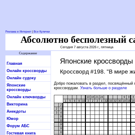
Реклама в Интернет
|
Все Кулички
Абсолютно бесполезный с
Сегодня 7 августа 2026 г., пятница
Содержание
Японские кроссворды
Главная
Онлайн кроссворды
Кроссворд #198
. "В мире ж
Онлайн судоку
Добро пожаловать в раздел, посвящённый 
Японские
кроссвордам.
Узнать больше о разделе
кроссворды
Онлайн ключворды
10
18
21
24
9
9
8
1
5
6
9
10
3
2
3
4
32
33
32
30
19
16
16
Викторина
2
2
4
Анекдоты
3
4
8
Юмор
8
9
Форум АБС
9
Гостевая книга
8