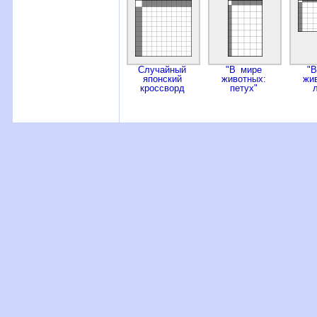
Случайный
"В мире
"
японский
животных:
жи
кроссворд
петух"